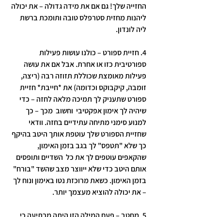
החזייה שלך! גם אם את מידה גדולה – את יכולה 
ליהנות מחזית סטרפלס טובה ותומכת ברשת 
ליה לונדון. 
4. 
חזיית ספורט
 – כולנו עושות פעילות 
ספורטיבית כזו או אחרת. אבל אם את עושה 
פעילות מאומצת שכוללת תזוזה רבה (ריצה, 
זומבה, קיקבוקס וכדומה) את *
חייבת
* חזיית 
ספורט שתעניק לך תמיכה מלאה לחזה – כדי 
שיהיה לך אימון אפקטיבי  וחשוב  מכך – כך 
למנוע סימני מתיחה עתידיים בחזה. וודאי 
שחזיית הספורט שלך עוטפת אותך היטב בהיקף 
כך שלא "תטפס" לך בגב בזמן האימון, 
שהקאפים עוטפים לך את כל  השדיים ותופסים 
אותם היטב כדי שלא ייווצר מצב שהשד "בורח" 
בזמן האימון. כשאת מרוכזת נטו באימון ונוח לך 
– את יכולה להוציא מעצמך יותר. 
5. 
מחטב
 – פעם המילה הזו היתה מרתיעה כי 