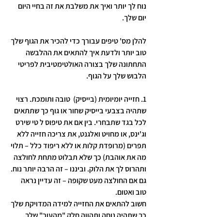
נוח לך יותר ואיך את משלבת את זה בחיי היום 
יום שלך.
להלן מס' טיפים עבורך כדי להכיר את הגוף שלך 
טוב יותר ולדעת איך להתאים את ההלבשה 
התחתונה שלך בצורה האולטימטיבית לפריטי 
הלבוש שלך על הגוף.
1. 
חזייה יומיומית (בייסיק)  טובה ותומכת
. רצוי 
שתהיה בצבעי בייסיק שחור או גוף כך שתתאים 
לכל בגד שתבחרי. בין אם את טיפוס ל טי שירט 
וג'ינס, או מחויט ואלגנט, את צריכה חזייה 
ללא 
תפרים 
(מרופדת קלות או ללא ריפוד כלל – תלוי 
מה את אוהבת) כך שלא תבלוט מתחת לחולצה 
ותהרוס לך את הלוק. וביננו – זה הרבה יותר נוח. 
גם אם החולצה מעט שקופה – זה עדיין נראה 
טוב ואטום. 
חשוב להתאים את החזייה למידה המדויקת שלך 
כך שתהיה נוחה ותהווה חלק "מהעור" שלך. 