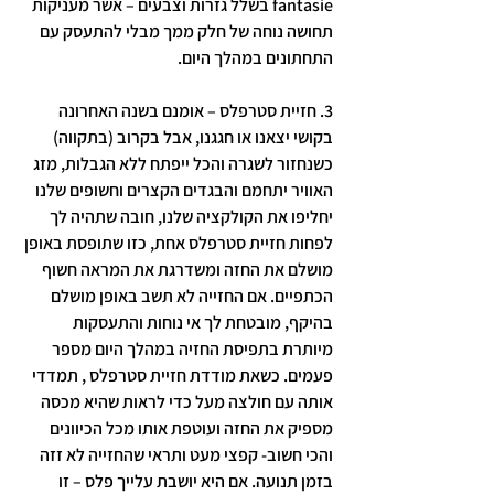
fantasie בשלל גזרות וצבעים – אשר מעניקות 
תחושה נוחה של חלק ממך מבלי להתעסק עם 
התחתונים במהלך היום. 
3. 
חזיית סטרפלס
 – אומנם בשנה האחרונה 
בקושי יצאנו או חגגנו, אבל בקרוב (בתקווה) 
כשנחזור לשגרה והכל ייפתח ללא הגבלות, מזג 
האוויר יתחמם והבגדים הקצרים וחשופים שלנו 
יחליפו את הקולקציה שלנו, חובה שתהיה לך  
לפחות חזיית סטרפלס אחת, כזו שתופסת באופן 
מושלם את החזה ומשדרגת את המראה חשוף 
הכתפיים. אם החזייה לא תשב באופן מושלם 
בהיקף, מובטחת לך אי נוחות והתעסקות 
מיותרת בתפיסת החזיה במהלך היום מספר 
פעמים. כשאת מודדת חזיית סטרפלס , תמדדי 
אותה עם חולצה מעל כדי לראות שהיא מכסה 
מספיק את החזה ועוטפת אותו מכל הכיוונים 
והכי חשוב- קפצי מעט ותראי שהחזייה לא זזה 
בזמן תנועה. אם היא יושבת עלייך פלס – זו 