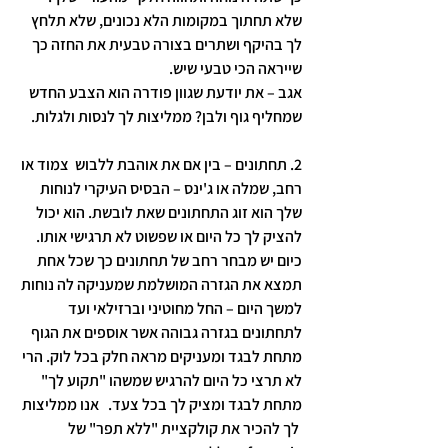
שלא תחתוך במקומות הלא נכונים, שלא תלחץ 
לך בהיקף ושתרים בצורה טבעית את החזה כך 
שייראה הכי טבעי שיש. 
אגב – את יודעת שגוון פודרה הוא הצבע החדש 
שמחליף גוף ולבן? ממליצות לך לנסות ולגלות. 
2. 
תחתונים
 – בין אם את אוהבת ללבוש  צמוד או 
רחב, שמלה או ג'ינס – הבסיס העיקרי לנוחות 
שלך הוא זוג התחתונים שאת לובשת. הוא יכול 
להציק לך כל היום או שפשוט לא תרגישי אותו. 
כיום יש מבחר רחב של תחתונים כך שכל אחת 
תמצא את הגזרה המושלמת שמעניקה לה נוחות 
למשך היום – החל מחוטיני וברזילאי ועד 
לתחתונים בגזרה גבוהה אשר אוספים את הגוף 
מתחת לבגד ומעניקים מראה חלק בכל לוק. הרי 
לא תרצי כל היום להרגיש שמשהו "תקוע לך" 
מתחת לבגד ומציק לך בכל צעד.   אנו ממליצות 
 לך להכיר את קולקציית "ללא תפר" של 