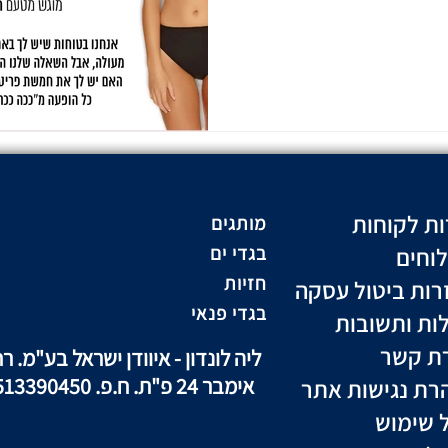
ות לקוחות
מותגים
וחים
בגדי ים
חזיות
רות ביטול עסקה
בגדי פנאי
ות ותשובות
רת קשר
ליה לונדון - איוודן ישראל בע"מ. רח
אימבר 24 פ"ת. ח.פ. 513390450
רת נגישות אתר
ל שימוש