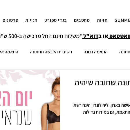
SUMME
חזיות
מחטבים
בגדי ספורט
חנויות
סרטונים
ואטסאפ
או ב
דוא"ל
*משלוח חינם החל מרכישה ב-500 ש"ח למעט איזורים חריגים
תונה
התאמה נכונה
חשיבות הלבשה תחתונה
התאמה אי
נה לנשים
הלבשה תחתונה למידות גדולות
חזיית ספורט
ח
ונה שחובה שיהיה
ה בארון. ליה לונדון הינה רשת
תאמת, גם במידות גדולות