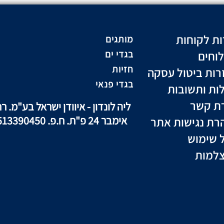
ות לקוחות
מותגים
וחים
בגדי ים
חזיות
רות ביטול עסקה
בגדי פנאי
ות ותשובות
רת קשר
ליה לונדון - איוודן ישראל בע"מ. רח
אימבר 24 פ"ת. ח.פ. 513390450
רת נגישות אתר
ל שימוש
למות