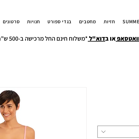
SUMME
חזיות
מחטבים
בגדי ספורט
חנויות
סרטונים
ואטסאפ
או ב
דוא"ל
*משלוח חינם החל מרכישה ב-500 ש"ח למעט איזורים חריגים