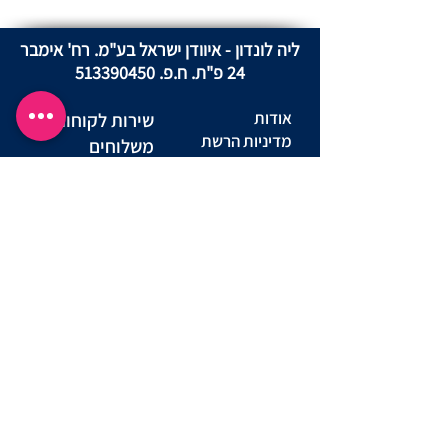
ליה לונדון - איוודן ישראל בע"מ. רח' אימבר
24 פ"ת. ח.פ.
513390450
אודות
שירות לקוחות
מדיניות הרשת
משלוחים
מדיניות פרטיות
החזרות ביטול
באתר
עסקה
מדינות פרטיות
שאלות ותשובות
מועדון לקוחות
יצירת קשר
תקנון מועדון
הצהרת נגישות אתר
תנאי שימוש באתר
נוהל שימוש
הסדרי נגישות
סניפים
במצלמות
מדריך מידות
דרושים