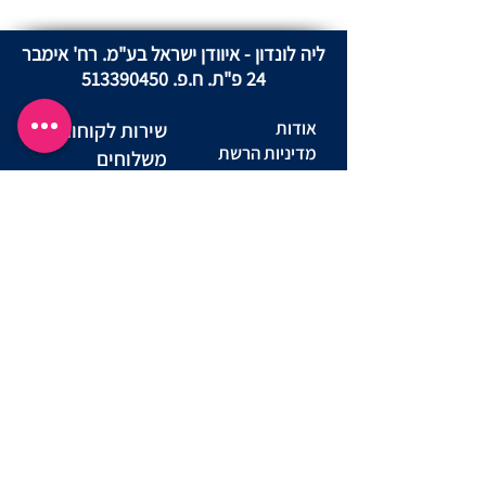
ליה לונדון - איוודן ישראל בע"מ. רח' אימבר
24 פ"ת. ח.פ.
513390450
אודות
שירות לקוחות
מדיניות הרשת
משלוחים
מדיניות פרטיות
החזרות ביטול
באתר
עסקה
מדינות פרטיות
שאלות ותשובות
מועדון לקוחות
יצירת קשר
תקנון מועדון
הצהרת נגישות אתר
תנאי שימוש באתר
נוהל שימוש
הסדרי נגישות
סניפים
במצלמות
מדריך מידות
דרושים