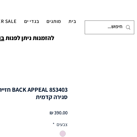
בית
מותגים
בגדי ים
R SALE
להזמנות ניתן לפנות
בו
EAL 853403
סגירה קדמית
מחיר
צבעים
*