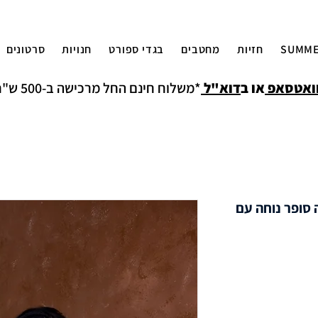
SUMME
חזיות
מחטבים
בגדי ספורט
חנויות
סרטונים
ואטסאפ
או ב
דוא"ל
*משלוח חינם החל מרכישה ב-500 ש"ח למעט איזורים חריגים
BACK APP חזייה סופר נוחה עם