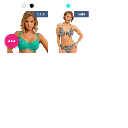
Sale
Sale
NOMAD NIGHTS
KOH TAO 207204
חזיית ביקיני קולר עם
205403 חזיית ביקיני
ברזלים וקישוט מוזהב
עם מחשוף גדול ותמיכת
צד
מחיר רגיל
מחיר מבצע
מחיר רגיל
מחיר מבצע
ליה לונדון - איוודן ישראל בע"מ. רח' אימבר