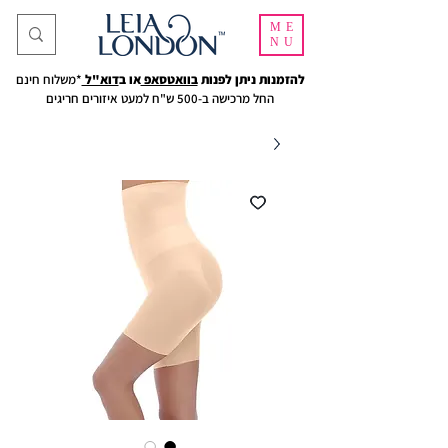
ME
NU
להזמנות ניתן לפנות
בוואטסאפ
או ב
דוא"ל
*משלוח חינם
החל מרכישה ב-500 ש"ח למעט איזורים חריגים