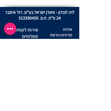
ליה לונדון - איוודן ישראל בע"מ. רח' אימבר
24 פ"ת. ח.פ.
513390450
אודות
שירות לקוחות
מדיניות הרשת
משלוחים
מדיניות פרטיות
החזרות ביטול
באתר
עסקה
מדינות פרטיות
שאלות ותשובות
מועדון לקוחות
יצירת קשר
תקנון מועדון
הצהרת נגישות אתר
תנאי שימוש באתר
נוהל שימוש
הסדרי נגישות
סניפים
במצלמות
מדריך מידות
דרושים