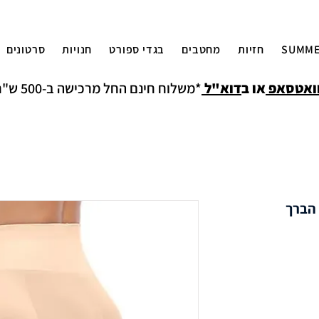
SUMME
חזיות
מחטבים
בגדי ספורט
חנויות
סרטונים
ואטסאפ
או ב
דוא"ל
*משלוח חינם החל מרכישה ב-500 ש"ח למעט איזורים חריגים