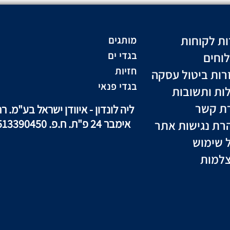
ות לקוחות
מותגים
וחים
בגדי ים
חזיות
רות ביטול עסקה
בגדי פנאי
ות ותשובות
רת קשר
ליה לונדון - איוודן ישראל בע"מ. רח
אימבר 24 פ"ת. ח.פ. 513390450
רת נגישות אתר
ל שימוש
למות