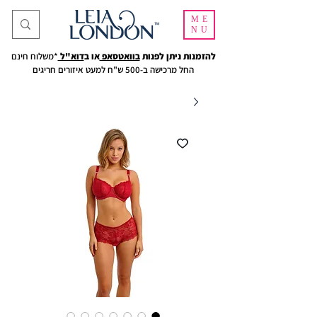
ME
NU
להזמנות ניתן לפנות
בוואטסאפ
או ב
דוא"ל
*משלוח חינם
החל מרכישה ב-500 ש"ח למעט איזורים חריגים