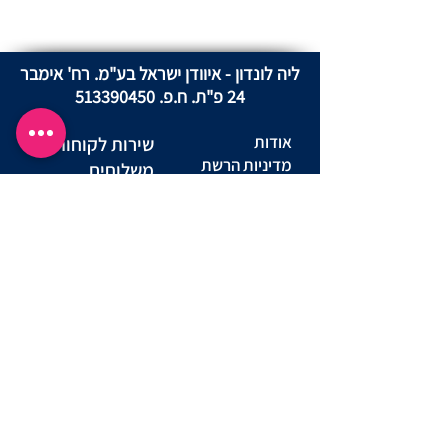
ליה לונדון - איוודן ישראל בע"מ. רח' אימבר
24 פ"ת. ח.פ.
513390450
אודות
שירות לקוחות
מדיניות הרשת
משלוחים
מדיניות פרטיות
החזרות ביטול
באתר
עסקה
מדינות פרטיות
שאלות ותשובות
מועדון לקוחות
יצירת קשר
תקנון מועדון
הצהרת נגישות אתר
תנאי שימוש באתר
נוהל שימוש
הסדרי נגישות
סניפים
במצלמות
מדריך מידות
דרושים