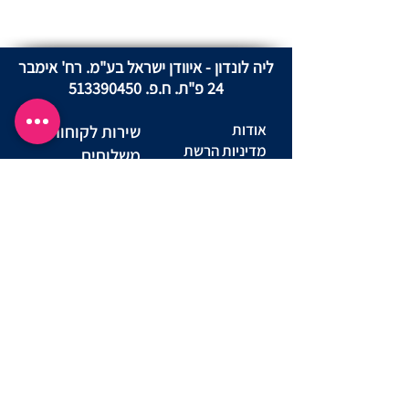
ליה לונדון - איוודן ישראל בע"מ. רח' אימבר
24 פ"ת. ח.פ.
513390450
אודות
שירות לקוחות
מדיניות הרשת
משלוחים
מדיניות פרטיות
החזרות ביטול
באתר
עסקה
מדינות פרטיות
שאלות ותשובות
מועדון לקוחות
יצירת קשר
תקנון מועדון
הצהרת נגישות אתר
תנאי שימוש באתר
נוהל שימוש
הסדרי נגישות
סניפים
במצלמות
מדריך מידות
דרושים