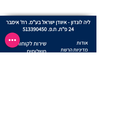
ליה לונדון - איוודן ישראל בע"מ. רח' אימבר
24 פ"ת. ח.פ.
513390450
אודות
שירות לקוחות
מדיניות הרשת
משלוחים
מדיניות פרטיות
החזרות ביטול
באתר
עסקה
מדינות פרטיות
שאלות ותשובות
מועדון לקוחות
יצירת קשר
תקנון מועדון
הצהרת נגישות אתר
תנאי שימוש באתר
נוהל שימוש
הסדרי נגישות
סניפים
במצלמות
מדריך מידות
דרושים