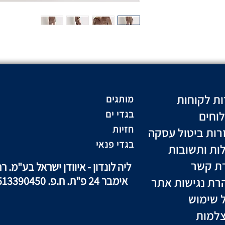
ות לקוחות
מותגים
וחים
בגדי ים
חזיות
רות ביטול עסקה
בגדי פנאי
ות ותשובות
רת קשר
ליה לונדון - איוודן ישראל בע"מ. רח
אימבר 24 פ"ת. ח.פ. 513390450
רת נגישות אתר
ל שימוש
למות