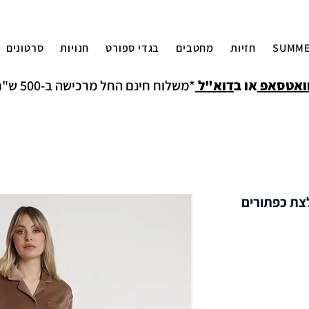
SUMME
חזיות
מחטבים
בגדי ספורט
חנויות
סרטונים
ואטסאפ
או ב
דוא"ל
*משלוח חינם החל מרכישה ב-500 ש"ח למעט איזורים חריגים
לצת כפתורים