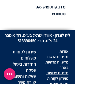
מדבקות פוש-אפ
מחיר
ליה לונדון - איוודן ישראל בע"מ. רח' אימבר
24 פ"ת. ח.פ.
513390450
אודות
שירות לקוחות
מדיניות הרשת
משלוחים
מדיניות פרטיות
החזרות ביטול
באתר
עסקה
מדינות פרטיות
שאלות ותשובות
מועדון לקוחות
יצירת קשר
תקנון מועדון
הצהרת נגישות אתר
תנאי שימוש באתר
נוהל שימוש
הסדרי נגישות
סניפים
במצלמות