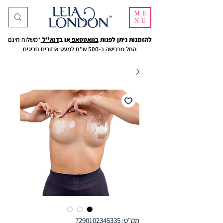
ME
NU
להזמנות ניתן לפנות
בוואטסאפ
או ב
דוא"ל
*משלוח חינם
החל מרכישה ב-500 ש"ח למעט איזורים חריגים
מק"ט: 7290102345335